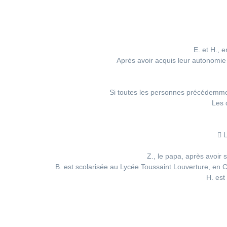
E. et H., 
Après avoir acquis leur autonomie c
Si toutes les personnes précédemment
Les 
 L
Z., le papa, après avoir
B. est scolarisée au Lycée Toussaint Louverture, en CA
H. est