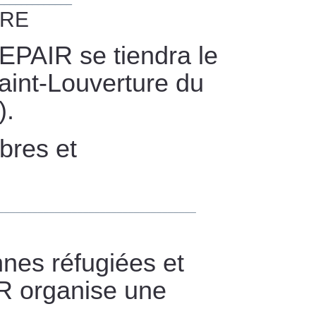
IRE
REPAIR se tiendra le
aint-Louverture du
).
bres et
___________________________________
nes réfugiées et
R organise une