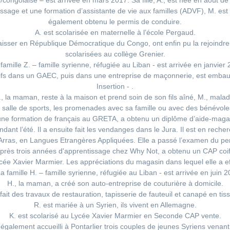
/congolaise – est arrivée en mars 2017. Sa fille, A., est née en août 
sage et une formation d’assistante de vie aux familles (ADVF), M. e
également obtenu le permis de conduire.
A. est scolarisée en maternelle à l’école Pergaud.
laisser en République Démocratique du Congo, ont enfin pu la rejoindre e
scolarisées au collège Grenier.
famille Z. – famille syrienne, réfugiée au Liban - est arrivée en janvier
ifs dans un GAEC, puis dans une entreprise de maçonnerie, est embauc
Insertion - .
., la maman, reste à la maison et prend soin de son fils aîné, M., malad
la salle de sports, les promenades avec sa famille ou avec des bénévoles
nt une formation de français au GRETA, a obtenu un diplôme d’aide-mag
endant l’été. Il a ensuite fait les vendanges dans le Jura. Il est en reche
 d’Arras, en Langues Etrangères Appliquées. Elle a passé l’examen du p
après trois années d'apprentissage chez Why Not, a obtenu un CAP coif
cée Xavier Marmier. Les appréciations du magasin dans lequel elle a eff
a famille H. – famille syrienne, réfugiée au Liban - est arrivée en juin 
H., la maman, a créé son auto-entreprise de couturière à domicile.
 fait des travaux de restauration, tapisserie de fauteuil et canapé en tis
R. est mariée à un Syrien, ils vivent en Allemagne.
K. est scolarisé au Lycée Xavier Marmier en Seconde CAP vente.
galement accueilli à Pontarlier trois couples de jeunes Syriens venant