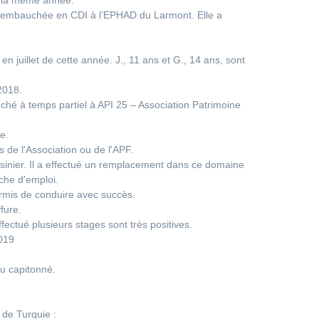
de la même année.
st embauchée en CDI à l’EPHAD du Larmont. Elle a
n juillet de cette année. J., 11 ans et G., 14 ans, sont
 2018.
hé à temps partiel à API 25 – Association Patrimoine
e.
 de l'Association ou de l'APF.
asinier. Il a effectué un remplacement dans ce domaine
rche d'emploi.
ermis de conduire avec succès.
fure.
ectué plusieurs stages sont très positives.
2019
su capitonné.
 de Turquie :