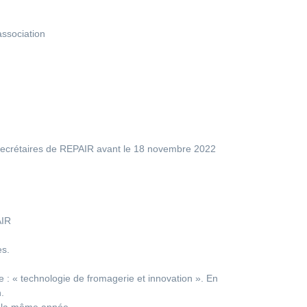
association
 secrétaires de REPAIR avant le 18 novembre 2022
AIR
es.
e : « technologie de fromagerie et innovation ». En
.